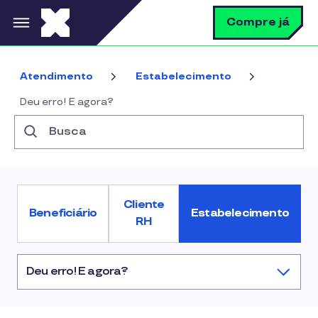
Pular para o conteúdo principal
B
Compre já
Atendimento
Estabelecimento
Deu erro! E agora?
Busca
Cliente
Beneficiário
Estabelecimento
RH
Deu erro! E agora?