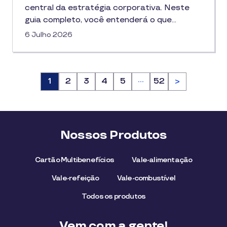
central da estratégia corporativa. Neste
guia completo, você entenderá o que…
6 Julho 2026
…
Página
1
Página
2
Página
3
Página
4
Página
5
Página
52
>
Nossos Produtos
Cartão Multibenefícios
Vale-alimentação
Vale-refeição
Vale-combustível
Todos os produtos
Vem com a gente!