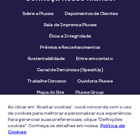
Sobre a Pluxee
Depoimentos de Clientes
Sala de Imprensa Pluxee
Ética e Integridade
Prêmios e Reconhecimentos
Sustentabilidade
Entre em contato
Canal de Denúncias (SpeakUp)
Trabalhe Conosco
Ouvidoria Pluxee
Mapa do Site
Pluxee Group
Emissor/Credenciador Pluxee
STOP Hunger
Ao clicar em “Aceitar cookies”, você concorda com o uso
de cookies para melhorar e personalizar sua experiência.
Para gerenciar suas preferenciais, clique "Definições
cookies". Conheça os detalhes em nossa
Aviso de Privacidade
Termos de uso
Política de
Cookies
Política de Cookies