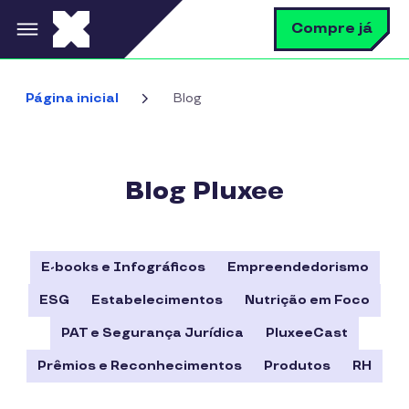
Pular para o conteúdo principal
B
Compre já
Bus
Página inicial
Blog
Blog Pluxee
E-books e Infográficos
Empreendedorismo
ESG
Estabelecimentos
Nutrição em Foco
PAT e Segurança Jurídica
PluxeeCast
Prêmios e Reconhecimentos
Produtos
RH