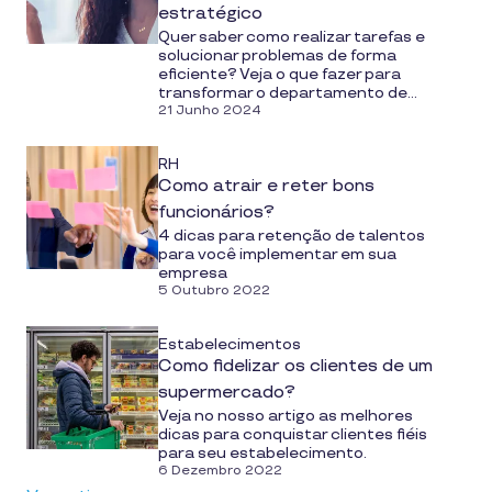
estratégico
Quer saber como realizar tarefas e
solucionar problemas de forma
eficiente? Veja o que fazer para
transformar o departamento de...
21 Junho 2024
RH
Como atrair e reter bons
funcionários?
4 dicas para retenção de talentos
para você implementar em sua
empresa
5 Outubro 2022
Estabelecimentos
Como fidelizar os clientes de um
supermercado?
Veja no nosso artigo as melhores
dicas para conquistar clientes fiéis
para seu estabelecimento.
6 Dezembro 2022