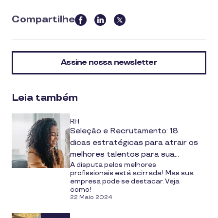
Compartilhe
this
article
on
Assine nossa newsletter
social
media
Leia também
RH
Seleção e Recrutamento: 18
dicas estratégicas para atrair os
melhores talentos para sua
A disputa pelos melhores
empresa
profissionais está acirrada! Mas sua
empresa pode se destacar. Veja
como!
22 Maio 2024