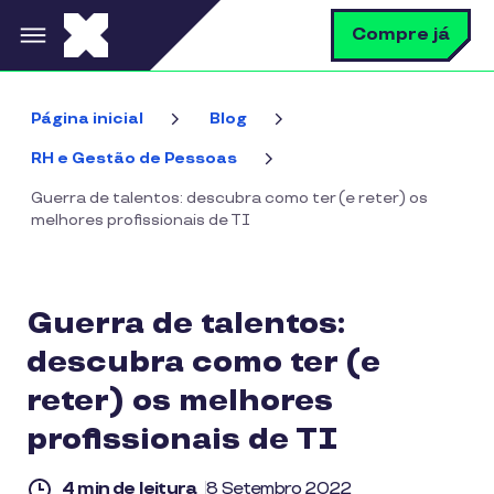
Pular para o conteúdo principal
B
Compre já
Página inicial
Blog
RH e Gestão de Pessoas
Guerra de talentos: descubra como ter (e reter) os
melhores profissionais de TI
Guerra de talentos:
descubra como ter (e
reter) os melhores
profissionais de TI
4 min de leitura
8 Setembro 2022