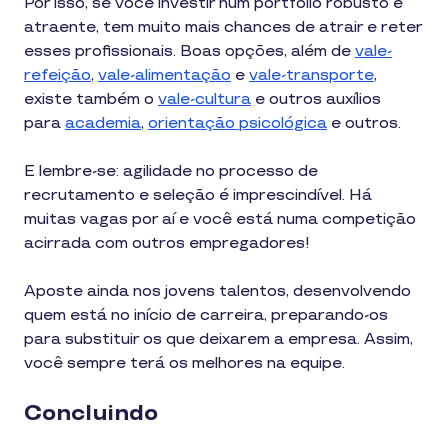
Por isso, se você investir num portfólio robusto e
atraente, tem muito mais chances de atrair e reter
esses profissionais. Boas opções, além de
vale-
refeição
,
vale-alimentação
e
vale-transporte
,
existe também o
vale-cultura
e outros auxílios
para
academia
,
orientação psicológica
e outros.
E lembre-se: agilidade no processo de
recrutamento e seleção é imprescindível. Há
muitas vagas por aí e você está numa competição
acirrada com outros empregadores!
Aposte ainda nos jovens talentos, desenvolvendo
quem está no início de carreira, preparando-os
para substituir os que deixarem a empresa. Assim,
você sempre terá os melhores na equipe.
Concluindo