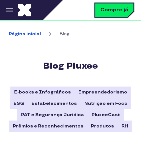
Pular para o conteúdo principal
B
Compre já
Bus
Página inicial
Blog
Blog Pluxee
E-books e Infográficos
Empreendedorismo
ESG
Estabelecimentos
Nutrição em Foco
PAT e Segurança Jurídica
PluxeeCast
Prêmios e Reconhecimentos
Produtos
RH