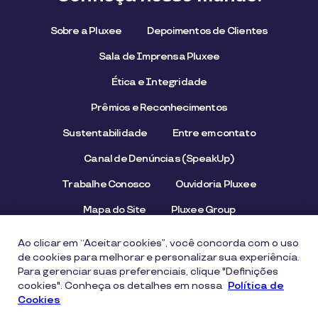
Sobre a Pluxee
Depoimentos de Clientes
Sala de Imprensa Pluxee
Ética e Integridade
Prêmios e Reconhecimentos
Sustentabilidade
Entre em contato
Canal de Denúncias (SpeakUp)
Trabalhe Conosco
Ouvidoria Pluxee
Mapa do Site
Pluxee Group
Emissor/Credenciador Pluxee
STOP Hunger
Ao clicar em “Aceitar cookies”, você concorda com o uso
de cookies para melhorar e personalizar sua experiência.
Para gerenciar suas preferenciais, clique "Definições
cookies". Conheça os detalhes em nossa
Aviso de Privacidade
Termos de uso
Política de
Cookies
Política de Cookies