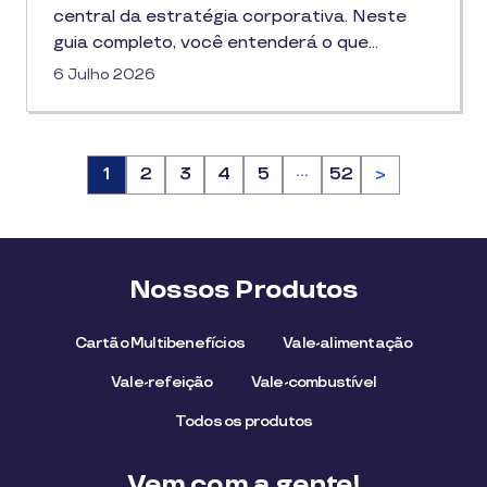
central da estratégia corporativa. Neste
guia completo, você entenderá o que…
6 Julho 2026
…
Página
1
Página
2
Página
3
Página
4
Página
5
Página
52
>
Nossos Produtos
Cartão Multibenefícios
Vale-alimentação
Vale-refeição
Vale-combustível
Todos os produtos
Vem com a gente!