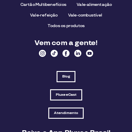
Cartão Multibenefícios
Vale-alimentação
Vale-refeição
Vale-combustível
Todos os produtos
Vem com a gente!
Blog
PluxeeCast
Atendimento