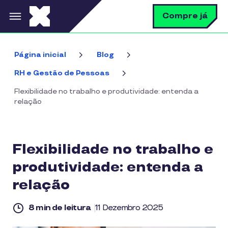
Pular para o conteúdo principal
B
Compre já
Página inicial
Blog
RH e Gestão de Pessoas
Flexibilidade no trabalho e produtividade: entenda a
relação
Flexibilidade no trabalho e
produtividade: entenda a
relação
8 min de leitura
11 Dezembro 2025