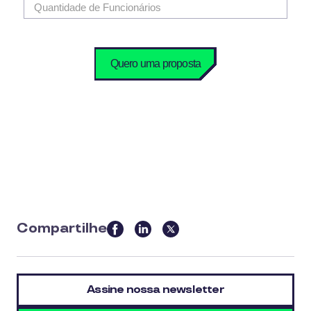
Compartilhe
this
article
on
Assine nossa newsletter
social