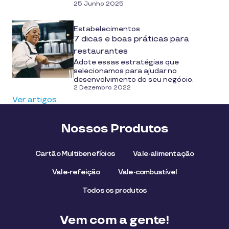
25 Junho 2025
Estabelecimentos
7 dicas e boas práticas para
restaurantes
Adote essas estratégias que
selecionamos para ajudar no
desenvolvimento do seu negócio.
2 Dezembro 2022
Ver artigos
Nossos Produtos
Cartão Multibenefícios
Vale-alimentação
Vale-refeição
Vale-combustível
Todos os produtos
Vem com a gente!