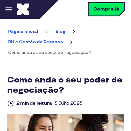
Pular para o conteúdo principal
B
Compre já
Página inicial
Blog
RH e Gestão de Pessoas
Como anda o seu poder de negociação?
Como anda o seu poder de
negociação?
2 min de leitura
3 Julho 2023