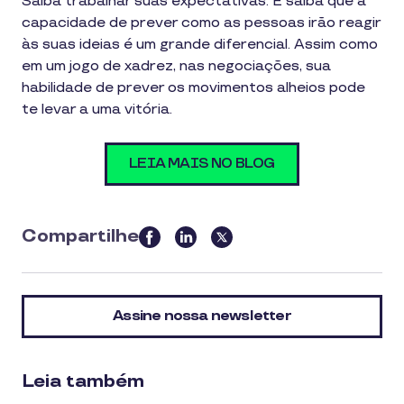
Saiba trabalhar suas expectativas. E saiba que a
capacidade de prever como as pessoas irão reagir
às suas ideias é um grande diferencial. Assim como
em um jogo de xadrez, nas negociações, sua
habilidade de prever os movimentos alheios pode
te levar a uma vitória.
LEIA MAIS NO BLOG
Compartilhe
this
article
on
Assine nossa newsletter
social
media
Leia também