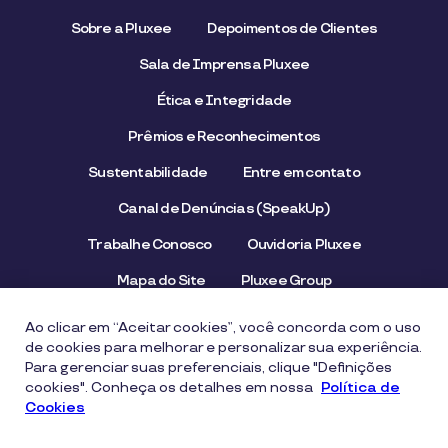
Sobre a Pluxee
Depoimentos de Clientes
Sala de Imprensa Pluxee
Ética e Integridade
Prêmios e Reconhecimentos
Sustentabilidade
Entre em contato
Canal de Denúncias (SpeakUp)
Trabalhe Conosco
Ouvidoria Pluxee
Mapa do Site
Pluxee Group
Emissor/Credenciador Pluxee
STOP Hunger
Ao clicar em “Aceitar cookies”, você concorda com o uso
de cookies para melhorar e personalizar sua experiência.
Para gerenciar suas preferenciais, clique "Definições
cookies". Conheça os detalhes em nossa
Aviso de Privacidade
Termos de uso
Política de
Cookies
Política de Cookies