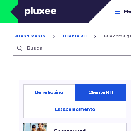
Pular para o conteúdo principal
Me
Atendimento
Cliente RH
Fale com a g
Busca
Beneficiário
Cliente RH
Estabelecimento
Comece aqui!