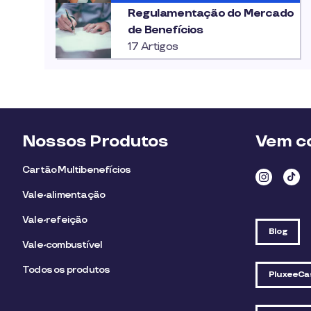
Regulamentação do Mercado
de Benefícios
17 Artigos
Nossos Produtos
Vem co
Cartão Multibenefícios
Vale-alimentação
Vale-refeição
Blog
Vale-combustível
Todos os produtos
PluxeeCa