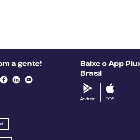
m a gente!
Baixe o App Plu
Brasil
Android
IOS
st