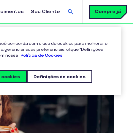
Busca
Compre já
ecimentos
Sou Cliente
 você concorda com o uso de cookies para melhorar e
ra gerenciar suas preferenciais, clique "Definições
 em nossa
Política de Cookies
s cookies
Definições de cookies