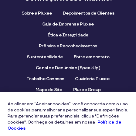
Sobre a Pluxee
Depoimentos de Clientes
Sala de Imprensa Pluxee
Ética e Integridade
Prêmios e Reconhecimentos
Sustentabilidade
Entre em contato
Canal de Denúncias (SpeakUp)
Trabalhe Conosco
Ouvidoria Pluxee
Mapa do Site
Pluxee Group
Emissor/Credenciador Pluxee
STOP Hunger
Ao clicar em “Aceitar cookies”, você concorda com o uso
de cookies para melhorar e personalizar sua experiência.
Para gerenciar suas preferenciais, clique "Definições
cookies". Conheça os detalhes em nossa
Aviso de Privacidade
Termos de uso
Política de
Cookies
Política de Cookies