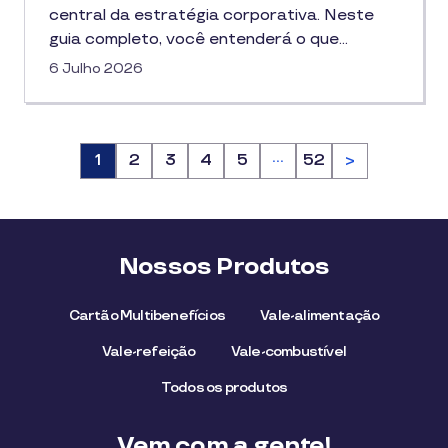
central da estratégia corporativa. Neste
guia completo, você entenderá o que…
6 Julho 2026
…
Página
1
Página
2
Página
3
Página
4
Página
5
Página
52
>
Nossos Produtos
Cartão Multibenefícios
Vale-alimentação
Vale-refeição
Vale-combustível
Todos os produtos
Vem com a gente!