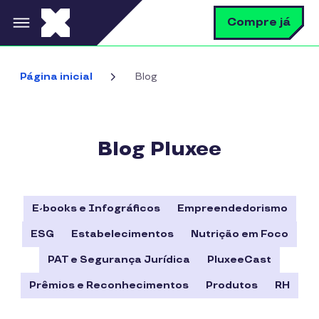
Pular para o conteúdo principal
B
Compre já
Bus
Página inicial
Blog
Blog Pluxee
E-books e Infográficos
Empreendedorismo
ESG
Estabelecimentos
Nutrição em Foco
PAT e Segurança Jurídica
PluxeeCast
Prêmios e Reconhecimentos
Produtos
RH